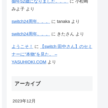
御年52歳になりました。。。
に
小松崎
みよ子
より
switch24周年。。。
に
tanaka
より
switch24周年。。。
に
きたさん
より
ようこそ！
に
【switch 田中さん】のセミ
ナーに”本物”を見た。 –
YASUHIOKI.COM
より
アーカイブ
2023年12月