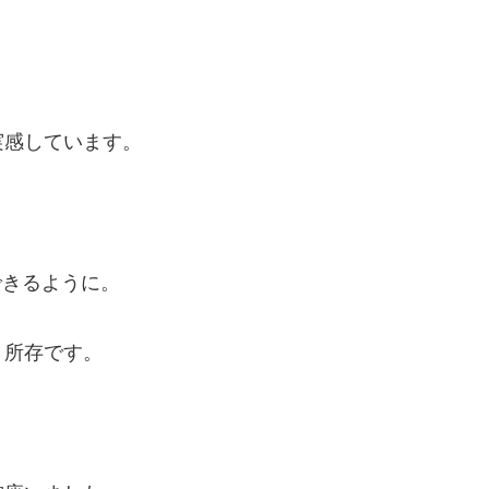
実感しています。
できるように。
く所存です。