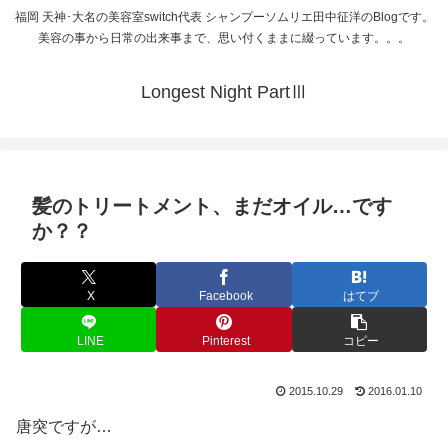
福岡 天神･大名の美容室switch代表 シャンプーソムリエ田中征洋のBlogです。
美容の事から日常の出来事まで、思い付くままに綴っています。。。
Longest Night PartⅢ
髪のトリートメント、まだオイル…です
か？？
X
Facebook
はてブ
LINE
Pinterest
コピー
2015.10.29
2016.01.10
唐突ですが…