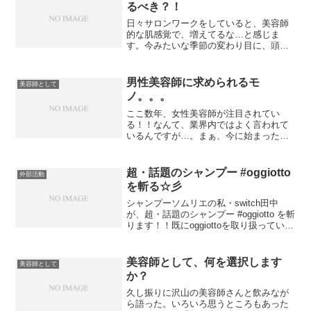
るべき？！
日々サロンワークをしていると、美容師
的な肌感覚で、増えてるな…と感じま
す。今みたいな季節の変わり目に、頭が
痒い…抜け毛が増えた…フケが出る…な
ど、何かしら、お客様から質問された
り、此方が気付いたりすることが。ま
男性美容師に求められるモ
美容師として
た、髪がパサつく…髪がもつれる...
ノ。。。
ここ数年、女性美容師が注目されてい
る！！なんて、業界内ではよく言われて
いるんですが…。まぁ、今に始まった事
ではなく、前からそうなんじゃ？なんて
思っているわけで。近年の日本の美容と
いうのは、女性の社会進出と、その後一
超・話題のシャンプー #oggiotto
外部活動
般的になる共働き。そして、...
を斬る☆彡
シャンプーソムリエの私・switch田中
が、超・話題のシャンプー #oggiotto を斬
ります！！既にoggiottoを取り扱っている
サロンさんと、今、導入を検討されてい
るサロンさん向けに、10月27日（木）の
20:30から、コスモ天神オ...
美容師として、何を選択します
美容師として
か？
久し振りに沢山の美容師さんと飲みなが
ら語った。いろいろ思うところもあった