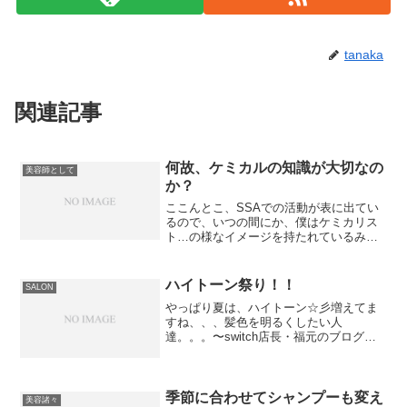
tanaka
関連記事
何故、ケミカルの知識が大切なの
美容師として
か？
ここんとこ、SSAでの活動が表に出てい
るので、いつの間にか、僕はケミカリス
ト…の様なイメージを持たれているみた
いで。。。まぁ、一生懸命そちらの分野
も勉強しているので、決して間違っては
いないんだけど、自分自身ではあまりそ
ハイトーン祭り！！
SALON
う思われるのは嬉しくな...
やっぱり夏は、ハイトーン☆彡増えてま
すね、、、髪色を明るくしたい人
達。。。〜switch店長・福元のブログよ
り〜イロンナカタチポイントカラーに関
しては、塩基性カラーを使ったVivid系も
多いけど、全体の土台は、やっぱりペー
ル系でしょ。いまだ...
季節に合わせてシャンプーも変え
美容諸々