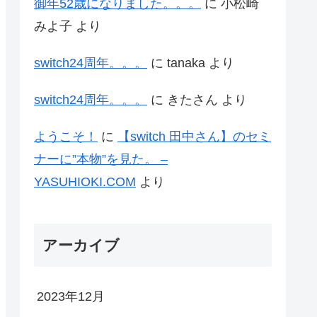
御年52歳になりました。。。
に
小松崎
みよ子
より
switch24周年。。。
に
tanaka
より
switch24周年。。。
に
きたさん
より
ようこそ！
に
【switch 田中さん】のセミ
ナーに”本物”を見た。 –
YASUHIOKI.COM
より
アーカイブ
2023年12月