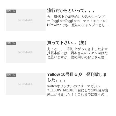
昨年も12月頭に、家内が手術で入院して
数日休みを取ったんですが、今回、同じ
所を再手術とい...
流行だからといって。。。
SALON
今、SNS上で爆発的に人気のシャンプ
ー,“oggi otto”oggi otto テクノエイトの
HPswitchでも、魔法のシャンプーとして
大人気商品になってます。何だか、うち
のスタッフのinstagramやらブログやら
で、メーカーさんの方...
買って下さい…（笑）
SALON
えっと、、、刷り上がってきましたよ☆
彡基本的には、西本さんのファン向けだ
と思いますが…僕の周りのおじさん達
も、皆さん注文してくれているみたい
で。。。どんな注目のされ方なんでしょ
うか（笑）完全にサロン・レセプション
の域を超えています（爆）サキ...
Yellow 10号目☆彡 発刊致しま
SALON
した。。。
switchオリジナルのフリーマガジン
YELLOW f/01010年目にして10号目が出
来上がりました！！これまでに数々のメ
ディアにも取り上げられているので、お
客様用のフリーマガジンにも関わらず、
知名度は全国区（笑）今回は、過去最多
の10...