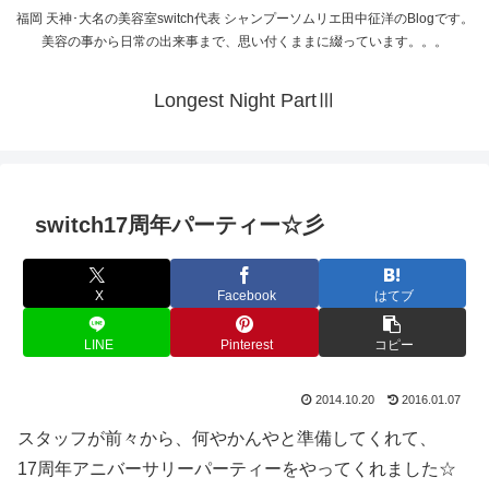
福岡 天神･大名の美容室switch代表 シャンプーソムリエ田中征洋のBlogです。
美容の事から日常の出来事まで、思い付くままに綴っています。。。
Longest Night PartⅢ
switch17周年パーティー☆彡
X
Facebook
はてブ
LINE
Pinterest
コピー
2014.10.20
2016.01.07
スタッフが前々から、何やかんやと準備してくれて、
17周年アニバーサリーパーティーをやってくれました☆