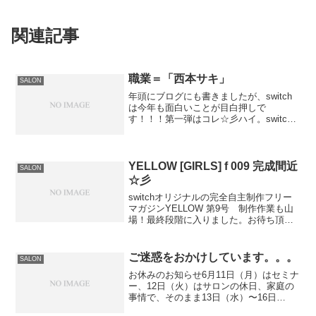
関連記事
職業＝「西本サキ」
SALON
年頭にブログにも書きましたが、switch
は今年も面白いことが目白押しで
す！！！第一弾はコレ☆彡ハイ。switch
のレセプション 西本サキの本が出版決
定！！って…スゴくないすか？？？こん
な感じの…Amazonで、予約開始してま
す。。。って…...
YELLOW [GIRLS] f 009 完成間近
SALON
☆彡
switchオリジナルの完全自主制作フリー
マガジンYELLOW 第9号 制作作業も山
場！最終段階に入りました。お待ち頂い
ていた方々。。。もう間もなくです！今
回も50名の女の子が登場 ！！76ページの
大ボリュームです。基本的に、サロンの
ご迷惑をおかけしています。。。
SALON
お客様...
お休みのお知らせ6月11日（月）はセミナ
ー、12日（火）はサロンの休日、家庭の
事情で、そのまま13日（水）〜16日
（土）まで。結局1週間ですね…。実は、